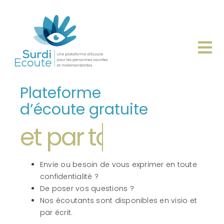
Passer
au
contenu
Tog
Nav
Plateforme
Accueil
d’écoute gratuite
Qui sommes-nous ?
Historique de l’ASBL
Envie ou besoin de vous exprimer en toute
confidentialité ?
Informations utiles
De poser vos questions ?
Nos écoutants sont disponibles en visio et
par écrit.
Nous contacter