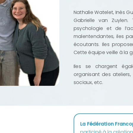
Nathalie Watelet, Inès Gu
Gabrielle van Zuylen.
psychologie et de l’
malentendantes, iles p
écoutants. Iles propos
Cette équipe veille à la 
Iles se chargent éga
organisant des ateliers,
sociaux, etc.
La Fédération Franc
participé à la créatio